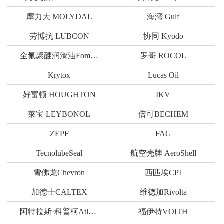
摩力大 MOLYDAL
海湾 Gulf
劳博抗 LUBCON
协同 Kyodo
全氟聚醚润滑油Fomblin
罗哥 ROCOL
Krytox
Lucas Oil
好富顿 HOUGHTON
IKV
莱宝 LEYBONOL
倍可BECHEM
ZEPF
FAG
TecnolubeSeal
航空壳牌 AeroShell
雪佛龙Chevron
西匹埃CPI
加德士CALTEX
维德加Rivolta
阿特拉斯·科普柯Atlas Copco
福伊特VOITH