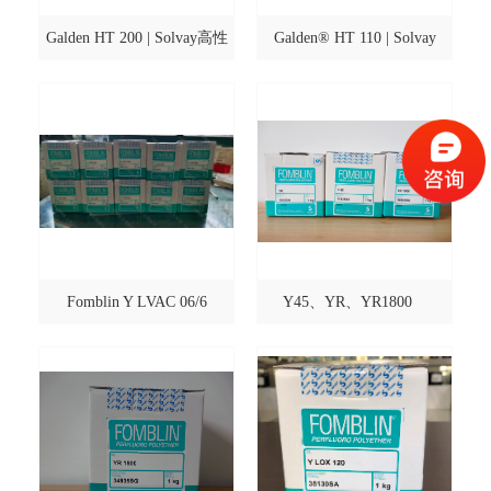
Galden HT 200 | Solvay高性
Galden® HT 110 | Solvay
能介电传热液
Fomblin Y LVAC 06/6
Y45、YR、YR1800
Fomblin全氟聚醚