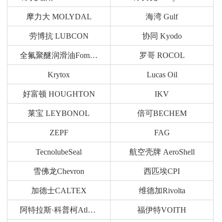
摩力大 MOLYDAL
海湾 Gulf
劳博抗 LUBCON
协同 Kyodo
全氟聚醚润滑油Fomblin
罗哥 ROCOL
Krytox
Lucas Oil
好富顿 HOUGHTON
IKV
莱宝 LEYBONOL
倍可BECHEM
ZEPF
FAG
TecnolubeSeal
航空壳牌 AeroShell
雪佛龙Chevron
西匹埃CPI
加德士CALTEX
维德加Rivolta
阿特拉斯·科普柯Atlas Copco
福伊特VOITH