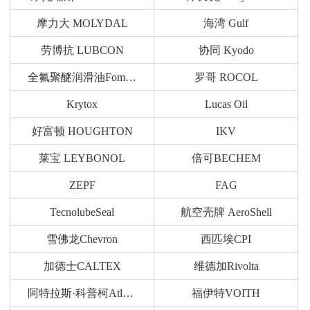
摩力大 MOLYDAL
海湾 Gulf
劳博抗 LUBCON
协同 Kyodo
全氟聚醚润滑油Fomblin
罗哥 ROCOL
Krytox
Lucas Oil
好富顿 HOUGHTON
IKV
莱宝 LEYBONOL
倍可BECHEM
ZEPF
FAG
TecnolubeSeal
航空壳牌 AeroShell
雪佛龙Chevron
西匹埃CPI
加德士CALTEX
维德加Rivolta
阿特拉斯·科普柯Atlas Copco
福伊特VOITH