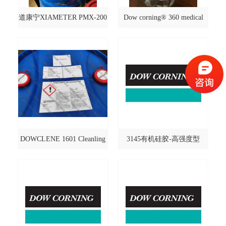
道康宁XIAMETER PMX-200
Dow corning® 360 medical
fluid
DOWCLENE 1601 Cleanling
3145有机硅胶-高强度型
Fluid
@DOWCORNING/道康宁