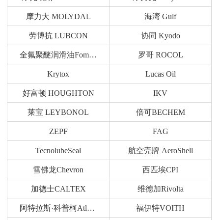
摩力大 MOLYDAL
海湾 Gulf
劳博抗 LUBCON
协同 Kyodo
全氟聚醚润滑油Fomblin
罗哥 ROCOL
Krytox
Lucas Oil
好富顿 HOUGHTON
IKV
莱宝 LEYBONOL
倍可BECHEM
ZEPF
FAG
TecnolubeSeal
航空壳牌 AeroShell
雪佛龙Chevron
西匹埃CPI
加德士CALTEX
维德加Rivolta
阿特拉斯·科普柯Atlas Copco
福伊特VOITH