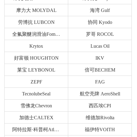
摩力大 MOLYDAL
海湾 Gulf
劳博抗 LUBCON
协同 Kyodo
全氟聚醚润滑油Fomblin
罗哥 ROCOL
Krytox
Lucas Oil
好富顿 HOUGHTON
IKV
莱宝 LEYBONOL
倍可BECHEM
ZEPF
FAG
TecnolubeSeal
航空壳牌 AeroShell
雪佛龙Chevron
西匹埃CPI
加德士CALTEX
维德加Rivolta
阿特拉斯·科普柯Atlas Copco
福伊特VOITH